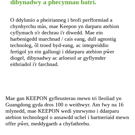
dibynadwy a phecynnau batri.
O ddylunio a pheirianneg i brofi perfformiad a
chynhyrchu màs, mae Keepon yn darparu atebion
cyflymach o'r dechrau i'r diwedd. Mae ein
harbenigedd marchnad / cais eang, dull agnostig
technoleg, ôl troed byd-eang, ac integreiddio
fertigol yn ein galluogi i ddarparu atebion pŵer
diogel, dibynadwy ac arloesol ar gyflymder
eithriadol i'r farchnad.
Mae gan KEEPON ​​gyfleusterau mewn tri lleoliad yn
Guangdong gyda dros 100 o weithwyr. Am fwy na 16
mlynedd, mae KEEPON ​​wedi ymrwymo i ddarparu
atebion technolegol o ansawdd uchel i bartneriaid mewn
offer pŵer, meddygaeth a chyfathrebu.