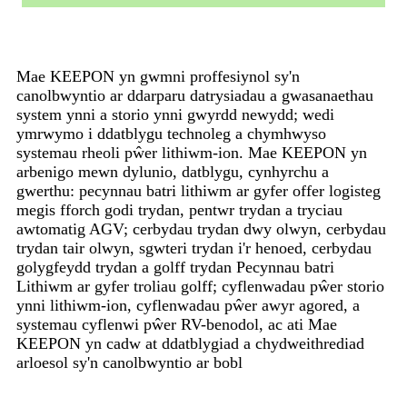
Mae KEEPON ​​yn gwmni proffesiynol sy'n
canolbwyntio ar ddarparu datrysiadau a gwasanaethau
system ynni a storio ynni gwyrdd newydd; wedi
ymrwymo i ddatblygu technoleg a chymhwyso
systemau rheoli pŵer lithiwm-ion. Mae KEEPON ​​​​yn
arbenigo mewn dylunio, datblygu, cynhyrchu a
gwerthu: pecynnau batri lithiwm ar gyfer offer logisteg
megis fforch godi trydan, pentwr trydan a tryciau
awtomatig AGV; cerbydau trydan dwy olwyn, cerbydau
trydan tair olwyn, sgwteri trydan i'r henoed, cerbydau
golygfeydd trydan a golff trydan Pecynnau batri
Lithiwm ar gyfer troliau golff; cyflenwadau pŵer storio
ynni lithiwm-ion, cyflenwadau pŵer awyr agored, a
systemau cyflenwi pŵer RV-benodol, ac ati Mae
KEEPON ​​​​yn cadw at ddatblygiad a chydweithrediad
arloesol sy'n canolbwyntio ar bobl