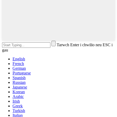
Tarwch Enter i chwilio neu ESC i
gau
English
French
German
Portuguese
Spanish
Russian
Japanese
Korean
Arabic
Irish
Greek
Turkish
Italian