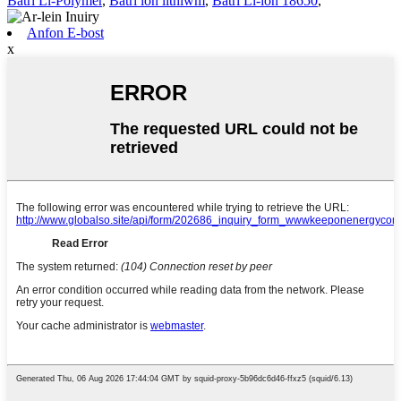
Batri Li-Polymer
,
Batri ïon lithiwm
,
Batri Li-ion 18650
,
Anfon E-bost
x