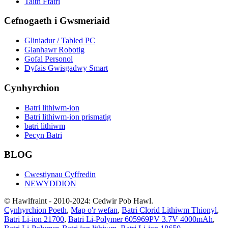
Taith Ffatri
Cefnogaeth i Gwsmeriaid
Gliniadur / Tabled PC
Glanhawr Robotig
Gofal Personol
Dyfais Gwisgadwy Smart
Cynhyrchion
Batri lithiwm-ion
Batri lithiwm-ion prismatig
batri lithiwm
Pecyn Batri
BLOG
Cwestiynau Cyffredin
NEWYDDION
© Hawlfraint - 2010-2024: Cedwir Pob Hawl.
Cynhyrchion Poeth
,
Map o'r wefan
,
Batri Clorid Lithiwm Thionyl
,
Batri Li-ion 21700
,
Batri Li-Polymer 605969PV 3.7V 4000mAh
,