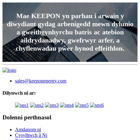
Mae KEEPON ​​yn parhau i arwain y
diwydiant gydag arbenigedd mewn dylunio
a gweithgynhyrchu batris ac atebion
aildrydanadwy, gwefrwyr arfer, a
chyflenwadau pŵer hynod effeithlon.
sales@keeponenergy.com
Dilynwch ni ar:
Dolenni perthnasol
Amdanom ni
Cysylltwch â Ni