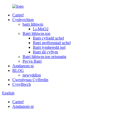
Cartref
Cynhyrchion
batri lithiwm
Li-MnO2
Batri lithiwm-ion
Batri cyfradd uchel
Batri perfformiad uchel
Batri tymheredd isel
Batri tâl cyflym
Batri lithiwm-ion prismatig
Pecyn Batri
Amdanom ni
BLOG
newyddion
Cwestiynau Cyffredin
Cysylltwch
English
Cartref
Amdanom ni