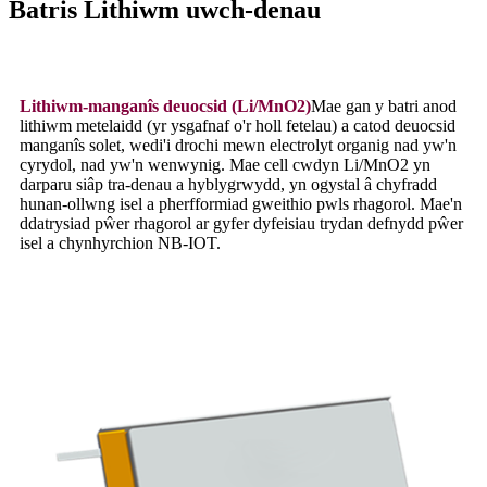
Batris Lithiwm uwch-denau
Lithiwm-manganîs deuocsid (Li/MnO2)
Mae gan y batri anod
lithiwm metelaidd (yr ysgafnaf o'r holl fetelau) a catod deuocsid
manganîs solet, wedi'i drochi mewn electrolyt organig nad yw'n
cyrydol, nad yw'n wenwynig. Mae cell cwdyn Li/MnO2 yn
darparu siâp tra-denau a hyblygrwydd, yn ogystal â chyfradd
hunan-ollwng isel a pherfformiad gweithio pwls rhagorol. Mae'n
ddatrysiad pŵer rhagorol ar gyfer dyfeisiau trydan defnydd pŵer
isel a chynhyrchion NB-IOT.