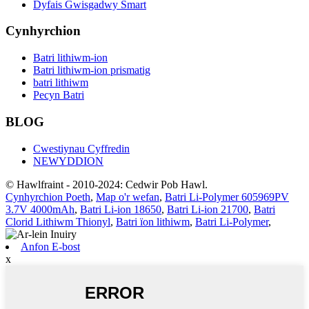
Dyfais Gwisgadwy Smart
Cynhyrchion
Batri lithiwm-ion
Batri lithiwm-ion prismatig
batri lithiwm
Pecyn Batri
BLOG
Cwestiynau Cyffredin
NEWYDDION
© Hawlfraint - 2010-2024: Cedwir Pob Hawl.
Cynhyrchion Poeth
,
Map o'r wefan
,
Batri Li-Polymer 605969PV
3.7V 4000mAh
,
Batri Li-ion 18650
,
Batri Li-ion 21700
,
Batri
Clorid Lithiwm Thionyl
,
Batri ïon lithiwm
,
Batri Li-Polymer
,
Anfon E-bost
x