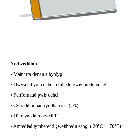
Nodweddion
• Maint tra-denau a hyblyg
• Dwysedd ynni uchel a foltedd gweithredu uchel
• Perfformiad pwls uchel
• Cyfradd hunan-ryddhau isel (2%)
• 10 mlynedd o oes silff.
• Amrediad tymheredd gweithredu eang. (-20°C i +70°C)