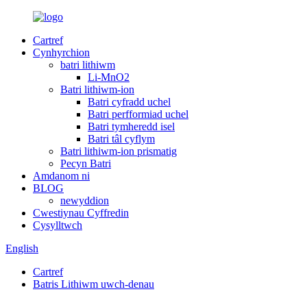
Cartref
Cynhyrchion
batri lithiwm
Li-MnO2
Batri lithiwm-ion
Batri cyfradd uchel
Batri perfformiad uchel
Batri tymheredd isel
Batri tâl cyflym
Batri lithiwm-ion prismatig
Pecyn Batri
Amdanom ni
BLOG
newyddion
Cwestiynau Cyffredin
Cysylltwch
English
Cartref
Batris Lithiwm uwch-denau