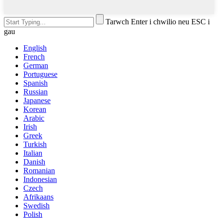
Tarwch Enter i chwilio neu ESC i
gau
English
French
German
Portuguese
Spanish
Russian
Japanese
Korean
Arabic
Irish
Greek
Turkish
Italian
Danish
Romanian
Indonesian
Czech
Afrikaans
Swedish
Polish