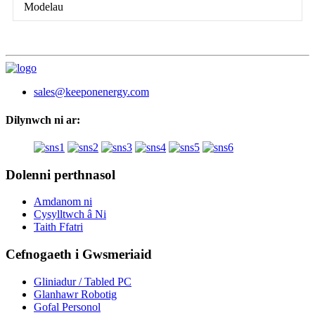
Modelau
sales@keeponenergy.com
Dilynwch ni ar:
Dolenni perthnasol
Amdanom ni
Cysylltwch â Ni
Taith Ffatri
Cefnogaeth i Gwsmeriaid
Gliniadur / Tabled PC
Glanhawr Robotig
Gofal Personol